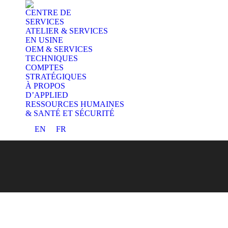
CENTRE DE
SERVICES
ATELIER & SERVICES
EN USINE
OEM & SERVICES
TECHNIQUES
COMPTES
STRATÉGIQUES
À PROPOS
D’APPLIED
RESSOURCES HUMAINES
& SANTÉ ET SÉCURITÉ
EN
FR