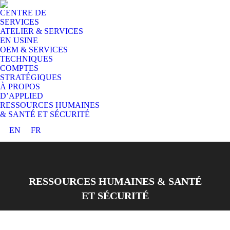
CENTRE DE
SERVICES
ATELIER & SERVICES
EN USINE
OEM & SERVICES
TECHNIQUES
COMPTES
STRATÉGIQUES
À PROPOS
D’APPLIED
RESSOURCES HUMAINES
& SANTÉ ET SÉCURITÉ
EN
FR
RESSOURCES HUMAINES & SANTÉ
ET SÉCURITÉ