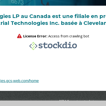
ies LP au Canada est une filiale en p
rial Technologies Inc. basée à Clevela
logies.gcs-web.com/home
OEM & services techniques