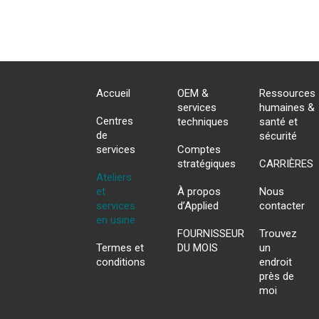
Accueil
OEM &
Ressources
services
humaines &
Centres
techniques
santé et
de
sécurité
services
Comptes
stratégiques
CARRIÈRES
Ateliers
et
À propos
Nous
services
d’Applied
contacter
en usine
FOURNISSEUR
Trouvez
Termes et
DU MOIS
un
conditions
endroit
près de
moi